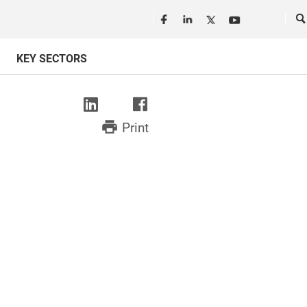
Seguici in rete
Ce
KEY SECTORS
print
Print