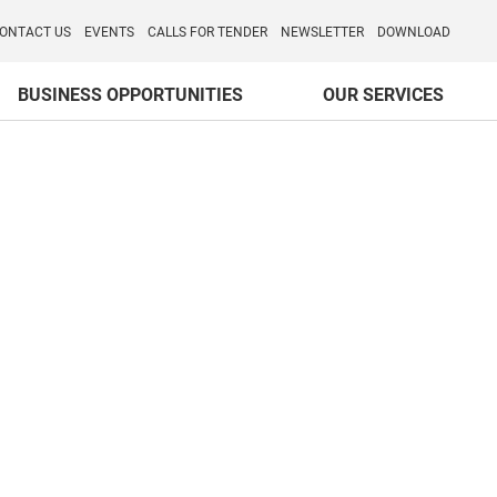
o per l'Internazionalizzazione
)
ONTACT US
EVENTS
CALLS FOR TENDER
NEWSLETTER
DOWNLOAD
BUSINESS OPPORTUNITIES
OUR SERVICES