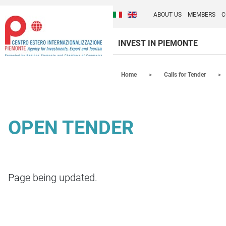
Cambia la lingua del sito
Discover Centro Ester
Italiano (Italia)
English (United Kingdom
ABOUT US
MEMBERS
C
INVEST IN PIEMONTE
Contenuti Principali
Home
Calls for Tender
OPEN TENDER
Page being updated.