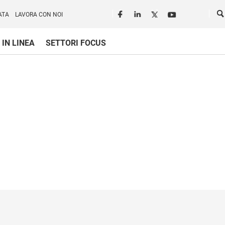
Seguici in rete
Ce
ATA
LAVORA CON NOI
 IN LINEA
SETTORI FOCUS