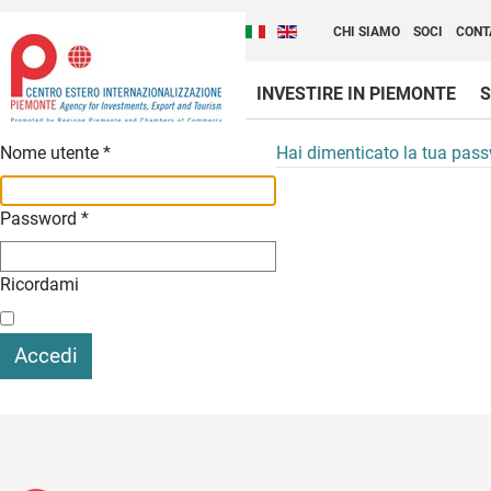
Cambia la lingua del sito
Scopri Centro Estero 
Italiano (Italia)
English (United Kingdom
CHI SIAMO
SOCI
CONT
INVESTIRE IN PIEMONTE
S
Contenuti Principali
Nome utente
*
Hai dimenticato la tua pas
Password
*
Ricordami
Accedi