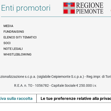
Enti promotori
MEDIA
FUNDRAISING
Informazioni legali e trasparenza
ELENCO SITI TEMATICI
SOCI
NOTE LEGALI
WHISTLEBLOWING
azionalizzazione s.c.p.a. (siglabile Ceipiemonte S.c.p.a.) - Reg.impr. di To
R.E.A. n. TO - 1056782 - Capitale Sociale € 250.000 i.v.
iva sulla raccolta
Le tue preferenze relative alla priva