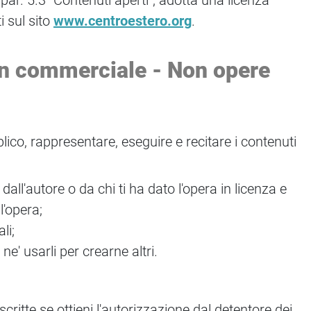
par. 5.3 "Contenuti aperti", adotta una licenza
i sul sito
www.centroestero.org
.
n commerciale - Non opere
blico, rappresentare, eseguire e recitare i contenuti
dall'autore o da chi ti ha dato l'opera in licenza e
l'opera;
li;
e' usarli per crearne altri.
critte se ottieni l'autorizzazione dal detentore dei