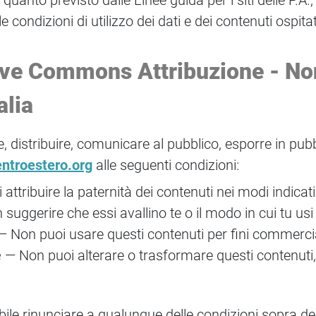
nto previsto dalle Linee guida per i siti delle P.A., 
ondizioni di utilizzo dei dati e dei contenuti ospitat
ive Commons Attribuzione - No
alia
re, distribuire, comunicare al pubblico, esporre in pub
ntroestero.org
alle seguenti condizioni:
 attribuire la paternità dei contenuti nei modi indicati 
suggerire che essi avallino te o il modo in cui tu usi 
 Non puoi usare questi contenuti per fini commercia
e
— Non puoi alterare o trasformare questi contenuti, n
bile rinunciare a qualunque delle condizioni sopra des