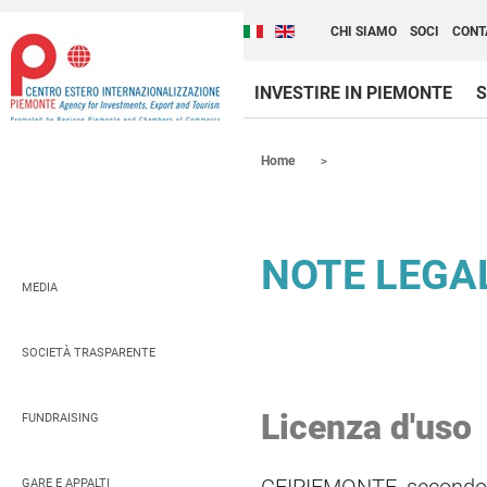
Cambia la lingua del sito
Scopri Centro Estero 
Italiano (Italia)
English (United Kingdom
CHI SIAMO
SOCI
CONT
INVESTIRE IN PIEMONTE
S
Contenuti Principali
Home
NOTE LEGA
MEDIA
SOCIETÀ TRASPARENTE
Licenza d'uso
FUNDRAISING
GARE E APPALTI