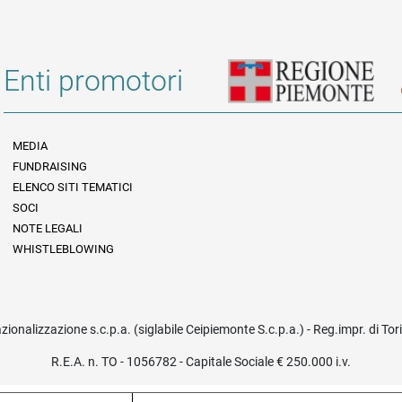
Enti promotori
MEDIA
FUNDRAISING
Informazioni legali e trasparenza
ELENCO SITI TEMATICI
SOCI
NOTE LEGALI
WHISTLEBLOWING
azionalizzazione s.c.p.a. (siglabile Ceipiemonte S.c.p.a.) - Reg.impr. di To
R.E.A. n. TO - 1056782 - Capitale Sociale € 250.000 i.v.