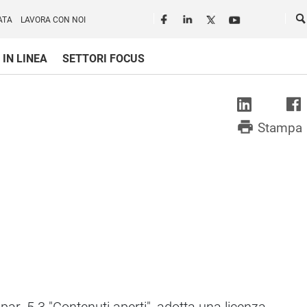
Seguici in rete
Ce
ATA
LAVORA CON NOI
 IN LINEA
SETTORI FOCUS
print
Stampa