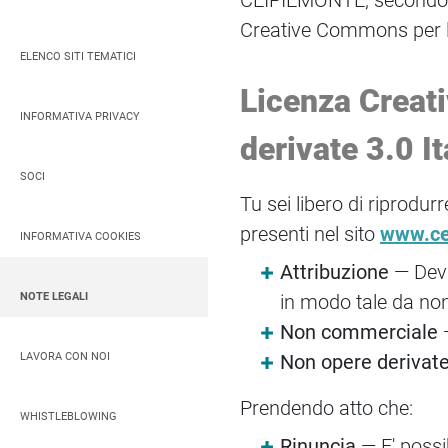
CEIPIEMONTE, secondo qua
Creative Commons per le c
ELENCO SITI TEMATICI
Licenza Creat
INFORMATIVA PRIVACY
derivate 3.0 It
SOCI
Tu sei libero di riprodur
presenti nel sito
www.ce
INFORMATIVA COOKIES
Attribuzione
— Devi
NOTE LEGALI
in modo tale da non 
Non commerciale
—
LAVORA CON NOI
Non opere derivat
Prendendo atto che:
WHISTLEBLOWING
Rinuncia
— E' possi