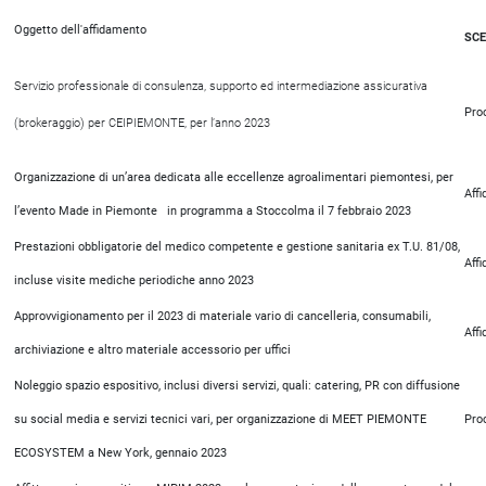
Oggetto dell'affidamento
SCE
Servizio professionale di consulenza, supporto ed intermediazione assicurativa
Pro
(brokeraggio) per CEIPIEMONTE, per l’anno 2023
Organizzazione di un’area dedicata alle eccellenze agroalimentari piemontesi, per
Aff
l’evento Made in Piemonte in programma a Stoccolma il 7 febbraio 2023
Prestazioni obbligatorie del medico competente e gestione sanitaria ex T.U. 81/08,
Aff
incluse visite mediche periodiche anno 2023
Approvvigionamento per il 2023 di materiale vario di cancelleria, consumabili,
Aff
archiviazione e altro materiale accessorio per uffici
Noleggio spazio espositivo, inclusi diversi servizi, quali: catering, PR con diffusione
su social media e servizi tecnici vari, per organizzazione di MEET PIEMONTE
Pro
ECOSYSTEM a New York, gennaio 2023