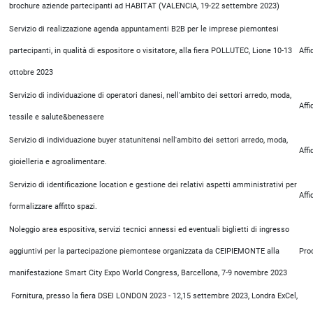
brochure aziende partecipanti ad HABITAT (VALENCIA, 19-22 settembre 2023)
Servizio di realizzazione agenda appuntamenti B2B per le imprese piemontesi
partecipanti, in qualità di espositore o visitatore, alla fiera POLLUTEC, Lione 10-13
Aff
ottobre 2023
Servizio di individuazione di operatori danesi, nell'ambito dei settori arredo, moda,
Aff
tessile e salute&benessere
Servizio di individuazione buyer statunitensi nell'ambito dei settori arredo, moda,
Aff
gioielleria e agroalimentare.
Servizio di identificazione location e gestione dei relativi aspetti amministrativi per
Aff
formalizzare affitto spazi.
Noleggio area espositiva, servizi tecnici annessi ed eventuali biglietti di ingresso
aggiuntivi per la partecipazione piemontese organizzata da CEIPIEMONTE alla
Pro
manifestazione Smart City Expo World Congress, Barcellona, 7-9 novembre 2023
Fornitura, presso la fiera DSEI LONDON 2023 - 12,15 settembre 2023, Londra ExCel,