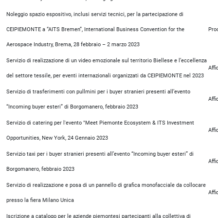
Noleggio spazio espositivo, inclusi servizi tecnici, per la partecipazione di
CEIPIEMONTE a “AITS Bremen”, International Business Convention for the
Pro
Aerospace Industry, Brema, 28 febbraio – 2 marzo 2023
Servizio di realizzazione di un video emozionale sul territorio Biellese e l’eccellenza
Aff
del settore tessile, per eventi internazionali organizzati da CEIPIEMONTE nel 2023
Servizio di trasferimenti con pullmini per i buyer stranieri presenti all’evento
Aff
“Incoming buyer esteri” di Borgomanero, febbraio 2023
Servizio di catering per l'evento "Meet Piemonte Ecosystem & ITS Investment
Aff
Opportunities, New York, 24 Gennaio 2023
Servizio taxi per i buyer stranieri presenti all’evento “Incoming buyer esteri” di
Aff
Borgomanero, febbraio 2023
Servizio di realizzazione e posa di un pannello di grafica monofacciale da collocare
Aff
presso la fiera Milano Unica
Iscrizione a catalogo per le aziende piemontesi partecipanti alla collettiva di