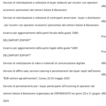
Servizio di individuazione e selezione di buyer tedeschi per incontri con operatori
Aff
economici piemontesi del settore Salute & Benessere
Servizio di individuazione e selezione di controparti americane - buyer o distributori
Aff
- per incontri con operatori economici piemontesi del settore Salute & Benessere
Incarico per aggiornamento della parte fiscale della guida “L’ABC
Pro
DELL’IMPORT/EXPORT”
Incarico per aggiornamento della parte legale della guida “L’ABC
Pro
DELL’IMPORT/EXPORT”
Servizio di realizzazione di video e materiali di comunicazione digitale
Aff
Servizio di affitto sala, servizio catering e pernottamenti dei buyer ospiti dell’evento
Aff
“B2B settore agroalimentare”, Cuneo, 22-23 maggio 2023
Servizio di pernottamento per i buyer partecipanti all’incoming di operatori del
settore Salute & Benessere organizzato da CEIPIEMONTE nei giorni 20 e 21 giugno
Aff
2023