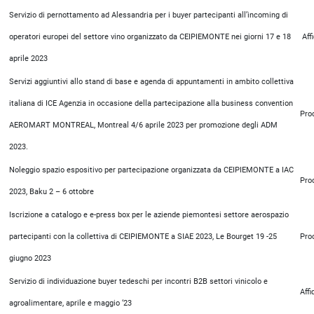
Servizio di pernottamento ad Alessandria per i buyer partecipanti all’incoming di
operatori europei del settore vino organizzato da CEIPIEMONTE nei giorni 17 e 18
Aff
aprile 2023
Servizi aggiuntivi allo stand di base e agenda di appuntamenti in ambito collettiva
italiana di ICE Agenzia in occasione della partecipazione alla business convention
Pro
AEROMART MONTREAL, Montreal 4/6 aprile 2023 per promozione degli ADM
2023.
Noleggio spazio espositivo per partecipazione organizzata da CEIPIEMONTE a IAC
Pro
2023, Baku 2 – 6 ottobre
Iscrizione a catalogo e e-press box per le aziende piemontesi settore aerospazio
partecipanti con la collettiva di CEIPIEMONTE a SIAE 2023, Le Bourget 19 -25
Pro
giugno 2023
Servizio di individuazione buyer tedeschi per incontri B2B settori vinicolo e
Aff
agroalimentare, aprile e maggio ‘23