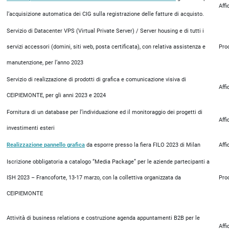
Aff
l‘acquisizione automatica dei CIG sulla registrazione delle fatture di acquisto.
Servizio di Datacenter VPS (Virtual Private Server) / Server housing e di tutti i
servizi accessori (domini, siti web, posta certificata), con relativa assistenza e
Pro
manutenzione, per l’anno 2023
Servizio di realizzazione di prodotti di grafica e comunicazione visiva di
Aff
CEIPIEMONTE, per gli anni 2023 e 2024
Fornitura di un database per l’individuazione ed il monitoraggio dei progetti di
Aff
investimenti esteri
Realizzazione pannello grafica
da esporre presso la fiera FILO 2023 di Milan
Aff
Iscrizione obbligatoria a catalogo “Media Package” per le aziende partecipanti a
ISH 2023 – Francoforte, 13-17 marzo, con la collettiva organizzata da
Pro
CEIPIEMONTE
Attività di business relations e costruzione agenda appuntamenti B2B per le
Aff