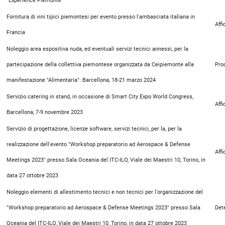
"Experience Piemonte"
Fornitura di vini tipici piemontesi per evento presso l'ambasciata italiana in
Aff
Francia
Noleggio area espositiva nuda, ed eventuali servizi tecnici annessi, per la
partecipazione della collettiva piemontese organizzata da Ceipiemonte alla
Pro
manifestazione "Alimentaria": Barcellona, 18-21 marzo 2024
Servizio catering in stand, in occasione di Smart City Expo World Congress,
Aff
Barcellona, 7-9 novembre 2023
Servizio di progettazione, licenze software, servizi tecnici, per la, per la
realizzazione dell'evento "Workshop preparatorio ad Aerospace & Defense
Aff
Meetings 2023" presso Sala Oceania del ITC-ILO, Viale dei Maestri 10, Torino, in
data 27 ottobre 2023
Noleggio elementi di allestimento tecnici e non tecnici per l'organizzazione del
"Workshop preparatorio ad Aerospace & Defense Meetings 2023" presso Sala
Det
Oceania del ITC-ILO, Viale dei Maestri 10, Torino, in data 27 ottobre 2023