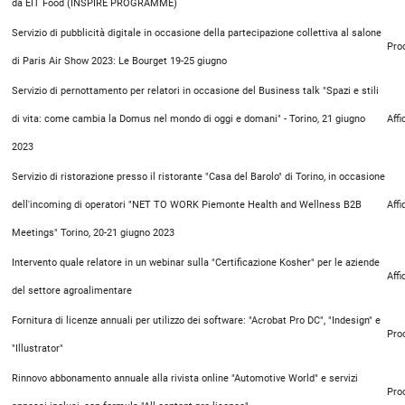
da EIT Food (INSPIRE PROGRAMME)
Servizio di pubblicità digitale in occasione della partecipazione collettiva al salone
Pro
di Paris Air Show 2023: Le Bourget 19-25 giugno
Servizio di pernottamento per relatori in occasione del Business talk "Spazi e stili
di vita: come cambia la Domus nel mondo di oggi e domani" - Torino, 21 giugno
Aff
2023
Servizio di ristorazione presso il ristorante "Casa del Barolo" di Torino, in occasione
dell'incoming di operatori "NET TO WORK Piemonte Health and Wellness B2B
Aff
Meetings" Torino, 20-21 giugno 2023
Intervento quale relatore in un webinar sulla "Certificazione Kosher" per le aziende
Aff
del settore agroalimentare
Fornitura di licenze annuali per utilizzo dei software: "Acrobat Pro DC", "Indesign" e
Pro
"Illustrator"
Rinnovo abbonamento annuale alla rivista online "Automotive World" e servizi
Pro