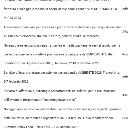
Servizio di allestimento, completo di progettazione esecutiva, realizzazione,
fornitura a noleggio e messa in opera, di due spazi espositivi di CEIPIEMONTE a
Aff
MIPIM 2023
Abbonamento annuale per accesso a piattaforme di database per acquisizione dati
Aff
su aziende piemontesi, italiane e estere, nonché analisi di mercato.
Noleggio area espositiva, registration fee e media package e servizi tecnici per la
partecipazione della collettiva piemontese organizzata da CEIPIEMONTE alla
Pro
manifestazione Agritechnica 2023, Hannover, 12-18 novembre 2023
Servizio di interpretariato per aziende partecipanti a AMBIENTE 2023, Francoforte,
Aff
3-7 febbraio 2023
Servizio di affitto sala, catering e pernottamenti dei relatori per la realizzazione
Aff
dell’evento di Borgomanero “Incoming buyer esteri”
Noleggio area espositiva, ed eventuali servizi tecnici annessi, per la partecipazione
della collettiva piemontese organizzata da CEIPIEMONTE alla manifestazione
Pro
Summer Fancy Food – New York, 25-27 giugno 2023