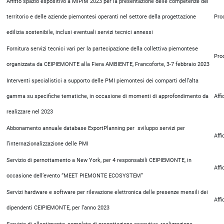
Affitto spazio espositivo a MIPIM 2023 per la presentazione delle competenze del
territorio e delle aziende piemontesi operanti nel settore della progettazione
Pro
edilizia sostenibile, inclusi eventuali servizi tecnici annessi
Fornitura servizi tecnici vari per la partecipazione della collettiva piemontese
Pro
organizzata da CEIPIEMONTE alla Fiera AMBIENTE, Francoforte, 3-7 febbraio 2023
Interventi specialistici a supporto delle PMI piemontesi dei comparti dell’alta
gamma su specifiche tematiche, in occasione di momenti di approfondimento da
Aff
realizzare nel 2023
Abbonamento annuale database ExportPlanning per sviluppo servizi per
Aff
l’internazionalizzazione delle PMI
Servizio di pernottamento a New York, per 4 responsabili CEIPIEMONTE, in
Aff
occasione dell’evento “MEET PIEMONTE ECOSYSTEM”
Servizi hardware e software per rilevazione elettronica delle presenze mensili dei
Aff
dipendenti CEIPIEMONTE, per l’anno 2023