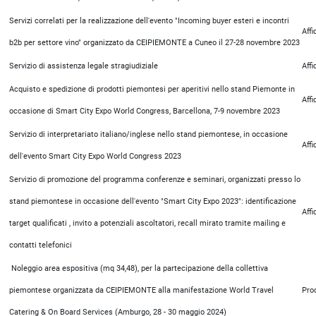
Servizi correlati per la realizzazione dell'evento "Incoming buyer esteri e incontri
Aff
b2b per settore vino" organizzato da CEIPIEMONTE a Cuneo il 27-28 novembre 2023
Servizio di assistenza legale stragiudiziale
Aff
Acquisto e spedizione di prodotti piemontesi per aperitivi nello stand Piemonte in
Aff
occasione di Smart City Expo World Congress, Barcellona, 7-9 novembre 2023
Servizio di interpretariato italiano/inglese nello stand piemontese, in occasione
Aff
dell'evento Smart City Expo World Congress 2023
Servizio di promozione del programma conferenze e seminari, organizzati presso lo
stand piemontese in occasione dell'evento "Smart City Expo 2023": identificazione
Aff
target qualificati , invito a potenziali ascoltatori, recall mirato tramite mailing e
contatti telefonici
Noleggio area espositiva (mq 34,48), per la partecipazione della collettiva
piemontese organizzata da CEIPIEMONTE alla manifestazione World Travel
Pro
Catering & On Board Services (Amburgo, 28 - 30 maggio 2024)