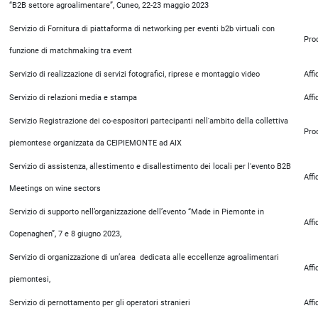
“B2B settore agroalimentare”, Cuneo, 22-23 maggio 2023
Servizio di Fornitura di piattaforma di networking per eventi b2b virtuali con
Pro
funzione di matchmaking tra event
Servizio di realizzazione di servizi fotografici, riprese e montaggio video
Aff
Servizio di relazioni media e stampa
Aff
Servizio Registrazione dei co-espositori partecipanti nell'ambito della collettiva
Pro
piemontese organizzata da CEIPIEMONTE ad AIX
Servizio di assistenza, allestimento e disallestimento dei locali per l'evento B2B
Aff
Meetings on wine sectors
Servizio di supporto nell’organizzazione dell’evento “Made in Piemonte in
Aff
Copenaghen”, 7 e 8 giugno 2023,
Servizio di organizzazione di un’area dedicata alle eccellenze agroalimentari
Aff
piemontesi,
Servizio di pernottamento per gli operatori stranieri
Aff