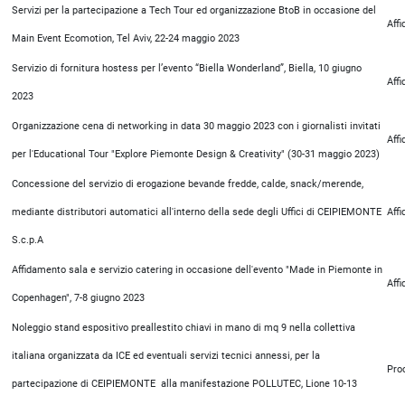
Servizi per la partecipazione a Tech Tour ed organizzazione BtoB in occasione del
Aff
Main Event Ecomotion, Tel Aviv, 22-24 maggio 2023
Servizio di fornitura hostess per l’evento “Biella Wonderland”, Biella, 10 giugno
Aff
2023
Organizzazione cena di networking in data 30 maggio 2023 con i giornalisti invitati
Aff
per l'Educational Tour "Explore Piemonte Design & Creativity" (30-31 maggio 2023)
Concessione del servizio di erogazione bevande fredde, calde, snack/merende,
mediante distributori automatici all'interno della sede degli Uffici di CEIPIEMONTE
Aff
S.c.p.A
Affidamento sala e servizio catering in occasione dell'evento "Made in Piemonte in
Aff
Copenhagen", 7-8 giugno 2023
Noleggio stand espositivo preallestito chiavi in mano di mq 9 nella collettiva
italiana organizzata da ICE ed eventuali servizi tecnici annessi, per la
Pro
partecipazione di CEIPIEMONTE alla manifestazione POLLUTEC, Lione 10-13