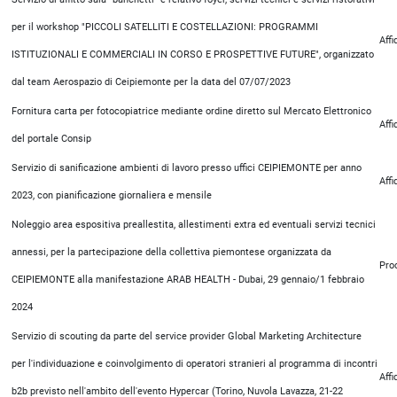
per il workshop "PICCOLI SATELLITI E COSTELLAZIONI: PROGRAMMI
Aff
ISTITUZIONALI E COMMERCIALI IN CORSO E PROSPETTIVE FUTURE", organizzato
dal team Aerospazio di Ceipiemonte per la data del 07/07/2023
Fornitura carta per fotocopiatrice mediante ordine diretto sul Mercato Elettronico
Aff
del portale Consip
Servizio di sanificazione ambienti di lavoro presso uffici CEIPIEMONTE per anno
Aff
2023, con pianificazione giornaliera e mensile
Noleggio area espositiva preallestita, allestimenti extra ed eventuali servizi tecnici
annessi, per la partecipazione della collettiva piemontese organizzata da
Pro
CEIPIEMONTE alla manifestazione ARAB HEALTH - Dubai, 29 gennaio/1 febbraio
2024
Servizio di scouting da parte del service provider Global Marketing Architecture
per l'individuazione e coinvolgimento di operatori stranieri al programma di incontri
Aff
b2b previsto nell'ambito dell'evento Hypercar (Torino, Nuvola Lavazza, 21-22