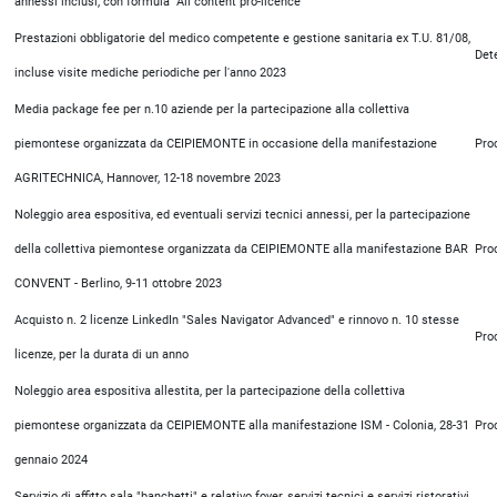
annessi inclusi, con formula "All content pro-licence"
Prestazioni obbligatorie del medico competente e gestione sanitaria ex T.U. 81/08,
Det
incluse visite mediche periodiche per l'anno 2023
Media package fee per n.10 aziende per la partecipazione alla collettiva
piemontese organizzata da CEIPIEMONTE in occasione della manifestazione
Pro
AGRITECHNICA, Hannover, 12-18 novembre 2023
Noleggio area espositiva, ed eventuali servizi tecnici annessi, per la partecipazione
della collettiva piemontese organizzata da CEIPIEMONTE alla manifestazione BAR
Pro
CONVENT - Berlino, 9-11 ottobre 2023
Acquisto n. 2 licenze LinkedIn "Sales Navigator Advanced" e rinnovo n. 10 stesse
Pro
licenze, per la durata di un anno
Noleggio area espositiva allestita, per la partecipazione della collettiva
piemontese organizzata da CEIPIEMONTE alla manifestazione ISM - Colonia, 28-31
Pro
gennaio 2024
Servizio di affitto sala "banchetti" e relativo foyer, servizi tecnici e servizi ristorativi