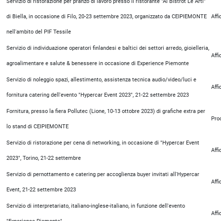
Servizio di ristorazione per pranzo di lavoro presso il ristorante "Al Bistrot Le Arti"
di Biella, in occasione di Filo, 20-23 settembre 2023, organizzato da CEIPIEMONTE
Aff
nell'ambito del PIF Tessile
Servizio di individuazione operatori finlandesi e baltici dei settori arredo, gioielleria,
Aff
agroalimentare e salute & benessere in occasione di Experience Piemonte
Servizio di noleggio spazi, allestimento, assistenza tecnica audio/video/luci e
Aff
fornitura catering dell'evento "Hypercar Event 2023", 21-22 settembre 2023
Fornitura, presso la fiera Pollutec (Lione, 10-13 ottobre 2023) di grafiche extra per
Pro
lo stand di CEIPIEMONTE
Servizio di ristorazione per cena di networking, in occasione di "Hypercar Event
Aff
2023", Torino, 21-22 settembre
Servizio di pernottamento e catering per accoglienza buyer invitati all'Hypercar
Aff
Event, 21-22 settembre 2023
Servizio di interpretariato, italiano-inglese-italiano, in funzione dell'evento
Aff