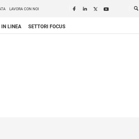
Seguici in rete
Ce
ATA
LAVORA CON NOI
 IN LINEA
SETTORI FOCUS