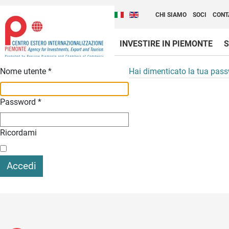
Cambia la lingua del sito
Scopri Centro Estero 
Italiano (Italia)
English (United Kingdom
CHI SIAMO
SOCI
CONT
INVESTIRE IN PIEMONTE
S
Contenuti Principali
Nome utente
*
Hai dimenticato la tua pas
Password
*
Ricordami
Accedi