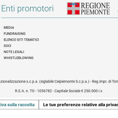
Enti promotori
MEDIA
FUNDRAISING
Informazioni legali e trasparenza
ELENCO SITI TEMATICI
SOCI
NOTE LEGALI
WHISTLEBLOWING
azionalizzazione s.c.p.a. (siglabile Ceipiemonte S.c.p.a.) - Reg.impr. di To
R.E.A. n. TO - 1056782 - Capitale Sociale € 250.000 i.v.
iva sulla raccolta
Le tue preferenze relative alla priva