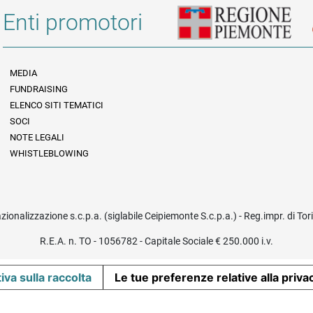
Enti promotori
MEDIA
FUNDRAISING
Informazioni legali e trasparenza
ELENCO SITI TEMATICI
SOCI
NOTE LEGALI
WHISTLEBLOWING
azionalizzazione s.c.p.a. (siglabile Ceipiemonte S.c.p.a.) - Reg.impr. di To
R.E.A. n. TO - 1056782 - Capitale Sociale € 250.000 i.v.
iva sulla raccolta
Le tue preferenze relative alla priva