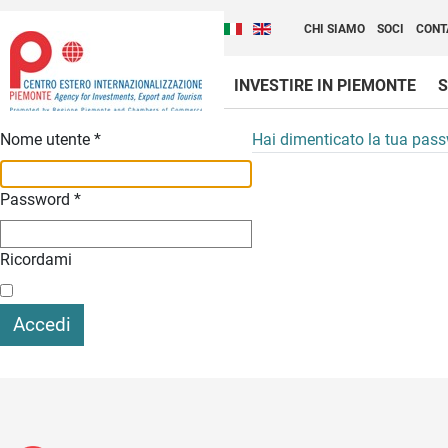
Cambia la lingua del sito
Scopri Centro Estero 
Italiano (Italia)
English (United Kingdom
CHI SIAMO
SOCI
CONT
INVESTIRE IN PIEMONTE
S
Contenuti Principali
Nome utente
*
Hai dimenticato la tua pas
Password
*
Ricordami
Accedi