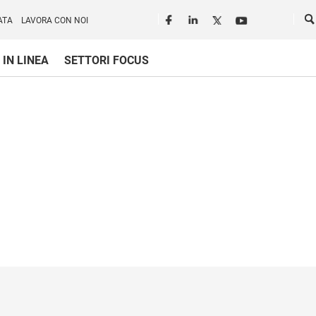
Seguici in rete
Ce
ATA
LAVORA CON NOI
 IN LINEA
SETTORI FOCUS