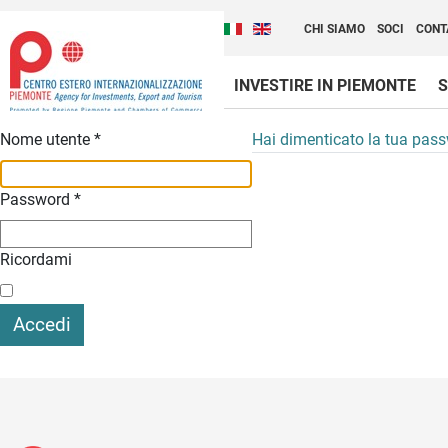
Cambia la lingua del sito
Scopri Centro Estero 
Italiano (Italia)
English (United Kingdom
CHI SIAMO
SOCI
CONT
INVESTIRE IN PIEMONTE
S
Contenuti Principali
Nome utente
*
Hai dimenticato la tua pas
Password
*
Ricordami
Accedi