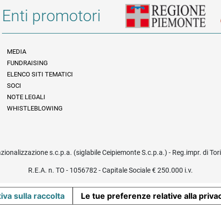
Enti promotori
MEDIA
FUNDRAISING
Informazioni legali e trasparenza
ELENCO SITI TEMATICI
SOCI
NOTE LEGALI
WHISTLEBLOWING
azionalizzazione s.c.p.a. (siglabile Ceipiemonte S.c.p.a.) - Reg.impr. di To
R.E.A. n. TO - 1056782 - Capitale Sociale € 250.000 i.v.
iva sulla raccolta
Le tue preferenze relative alla priva