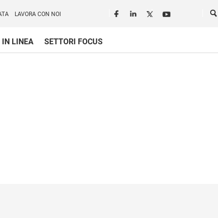
Seguici in rete
Ce
ATA
LAVORA CON NOI
 IN LINEA
SETTORI FOCUS