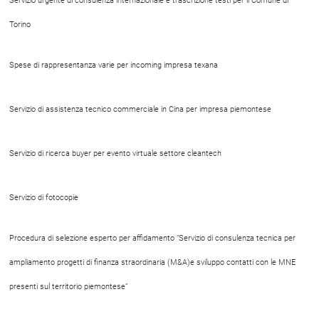
Servizio urgente di consulenza internazionale e trascrizione testi per il Comune di
Torino
Spese di rappresentanza varie per incoming impresa texana
Servizio di assistenza tecnico commerciale in Cina per impresa piemontese
Servizio di ricerca buyer per evento virtuale settore cleantech
Servizio di fotocopie
Procedura di selezione esperto per affidamento “Servizio di consulenza tecnica per
ampliamento progetti di finanza straordinaria (M&A)e sviluppo contatti con le MNE
presenti sul territorio piemontese”