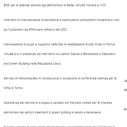
B2B, per le aziende settore agroalimentare di Biella, Vercelli, Novara e VCO
Interventi di manutenzione straordinaria e sostituzione componenti impiantistici non
più funzionanti da effettuare nell'arco del 2021
Individuazione di buyer e supporto nelle fasi di realizzazione di b2b mirati in forma
virtuale e/o in presenza, ed intervento sui settori Salute e Benessere e Cleantech
and Green Building nella Repubblica Ceca
Servizio di interpretariato in consecutiva in occasione di conferenza stampa per la
A
Città di Torino
a
Assistenza per attività di sviluppo b usiness sul mercato cinese per le imprese
Pr
piemontesi dei settori cleantech & green building e salute e benessere