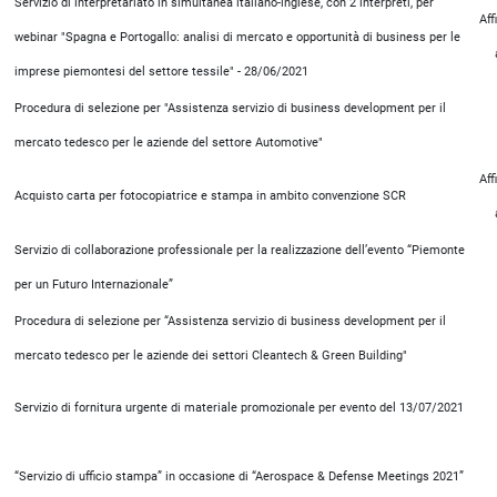
Servizio di interpretariato in simultanea italiano-inglese, con 2 interpreti, per
Aff
webinar "Spagna e Portogallo: analisi di mercato e opportunità di business per le
imprese piemontesi del settore tessile" - 28/06/2021
Procedura di selezione per "Assistenza servizio di business development per il
mercato tedesco per le aziende del settore Automotive"
Aff
Acquisto carta per fotocopiatrice e stampa in ambito convenzione SCR
Servizio di collaborazione professionale per la realizzazione dell’evento “Piemonte
per un Futuro Internazionale”
Procedura di selezione per “Assistenza servizio di business development per il
mercato tedesco per le aziende dei settori Cleantech & Green Building"
Servizio di fornitura urgente di materiale promozionale per evento del 13/07/2021
“Servizio di ufficio stampa” in occasione di “Aerospace & Defense Meetings 2021”