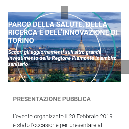
Contenuti Principali
PARCO DELLA SALUTE, DELLA
RICERCA E DELL’INNOVAZIONE DI
TORINO
Scopri gli aggiornamenti sull'altro grande
investimento della Regione Piemonte in ambito
sanitario
PRESENTAZIONE PUBBLICA
L’evento organizzato il 28 Febbraio 2019
è stato l’occasione per presentare al