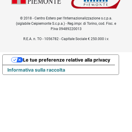
© 2018 - Centro Estero per l'Internazionalizzazione s.c.p.a.
(siglabile Ceipiemonte S.c.p.a.) - Reg.impr. di Torino, cod. Fisc. e
P.Iva 09489220013
Informazioni legali e trasparenza
R.E.A. n. TO - 1056782 - Capitale Sociale € 250.000 i.v.
Le tue preferenze relative alla privacy
Informativa sulla raccolta