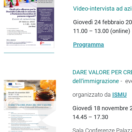
Video-intervista ad az
Giovedì 24 febbraio 2
11.00 – 13.00 (online)
Programma
DARE VALORE PER CREAR
dell'immigrazione
- eve
organizzato da
ISMU
Giovedì 18 novembre 
14.45 – 17.30
Sala Conferenze Palazz