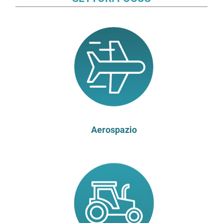
Attività di formazione
Torino |
12
AI al Servizio dell'Internazionalizzazione -
LIVELLO BASE
ott
Attività di formazione
15
Focus in tema di Origine delle merci e "Made
in": corretta determinazione e novità 2026 -
ott
REPLICA
Attività di formazione
Torino |
Aerospazio
15
AI al Servizio dell'Internazionalizzazione -
LIVELLO AVANZATO
ott
Attività di formazione
16
JIS FALL 2026
Fiere e Business Convention
ott
Miami | Stati Uniti
21
Operazioni a catena e triangolari: