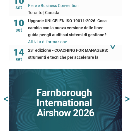
10
Fiere e Business Convention
set
Toronto | Canada
10
Upgrade UNI CEI EN ISO 19011:2026. Cosa
cambia con la nuova versione delle linee
set
guida per gli audit sui sistemi di gestione?
Attività di formazione
14
23° edizione - COACHING FOR MANAGERS:
strumenti e tecniche per accelerare la
set
performance aziendale dei propri manager e
collaboratori
Attività di formazione
Torino |
15
Come sfruttare il CRM per l'export:
potenziare le attività di prospezione e
Previous
N
set
fidelizzazione clienti sfruttando l'A.I., gli
algoritmi digitali e la Marketing Automation
Attività di formazione
BUYERS' DAYS: Programma di incontri b2b