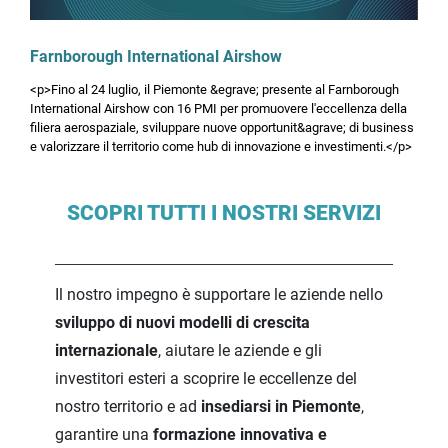
16
per il settore tessile in occasione di FILO
set
(Milano e Biella, 16-17 settembre 2026)
Farnborough International Airshow
Workshop e Convegni
<p>Fino al 24 luglio, il Piemonte &egrave; presente al Farnborough
Milano e Biella | Italia
International Airshow con 16 PMI per promuovere l'eccellenza della
21
DIGITAL PRODUCT PASSPORT: LA CHIAVE
filiera aerospaziale, sviluppare nuove opportunit&agrave; di business
PER RAFFORZARE LA COMPETITIVITÀ
e valorizzare il territorio come hub di innovazione e investimenti.</p>
set
INTERNAZIONALE
Incontri di approfondimento
SCOPRI TUTTI I NOSTRI SERVIZI
Torino | Italia
21
Incoterms® e impatti sull'operatività fiscale
e doganale nelle operazioni con l’estero
set
Il nostro impegno è supportare le aziende nello
REPLICA
Attività di formazione
sviluppo di nuovi modelli di crescita
Torino |
internazionale
, aiutare le aziende e gli
21
AUTOMOTIVE: il Rappresentante per la
investitori esteri a scoprire le eccellenze del
Sicurezza e la Conformità del Prodotto
set
nostro territorio e ad
insediarsi in Piemonte
,
(PSCR). Competenze e ruolo nei confronti
garantire una
formazione innovativa e
della committenza internazionale