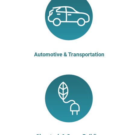
Toronto | Canada
09
WEB SUMMIT LISBONA 2026
Fiere e Business Convention
nov
Lisbona | Portogallo
17
SPACE TECH EXPO EUROPE
Fiere e Business Convention
nov
Brema | Germania
Automotive & Transportation